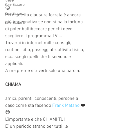
Vero
Ben-Essere
😊
Ben-Essere
Però questa clausura forzata è ancora 
più impegnativa se non si ha la fortuna 
Ben-Essere
di poter battibeccare per chi deve 
scegliere il programma TV ...
Troverai in internet mille consigli, 
routine, cibo, passeggiate, attività fisica, 
ecc. scegli quelli che ti servono e 
applicali.
A me preme scriverti solo una parola:
CHIAMA
amici, parenti, conoscenti, persone a 
caso come sta facendo 
Frank Matano
 ❤️
😊
L’importante è che CHIAMI TU!
E’ un periodo strano per tutti, le 