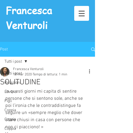
Francesca
Venturoli
Post
Tutti i post
Francesca Venturoli
Tutti i post
18 mar 2020
Tempo di lettura: 1 min
SOLITUDINE
Relazioni
In questi giorni mi capita di sentire 
Lavoro
persone che si sentono sole, anche se 
Figli
poi l’ironia che le contraddistingue fa 
Coppia
seguire un «sempre meglio che dover 
Coppia
stare chiusi in casa con persone che 
non ci piacciono! »
Coppia