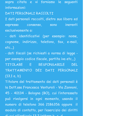
sopra citata e vi forniamo le seguenti
informazioni:
DATI PERSONALI RACCOLTI
I dati personali raccolti, dietro suo libero ed
espresso consenso, sono inerenti
esclusivamente a:
- dati identificativi (per esempio: nome,
cognome, indirizzo, telefono, fax, e-mail,
etc...)
- dati fiscali (se richiesti a norma di legge -
per esempio codice fiscale, partita iva etc...)
TITOLARE E RESPONSABILE DEL
TRATTAMENTO DEI DATI PERSONALI
(13.1 a, b)
Titolare del trattamento dei dati personali è
la Dott.ssa Francesca Venturoli - Via Zannoni,
45 - 40134
- Bologna (BO), cui l’interessato
può rivolgersi in ogni momento, usando il
numero di telefono
366 2186356
oppure il
modulo di contatto, per l’esercizio dei diritti
di cui all’articolo 13.2 lettere b, c, d.